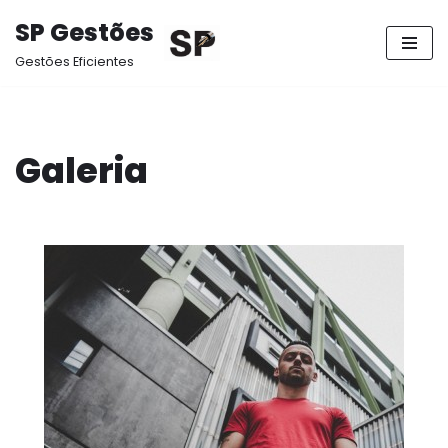
SP Gestões
Pular
Gestões Eficientes
para
o
conteúdo
Galeria